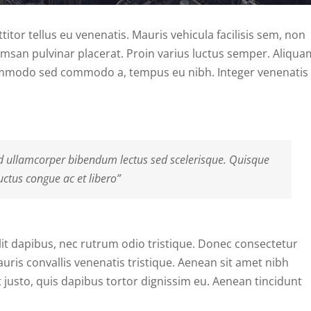
tor tellus eu venenatis. Mauris vehicula facilisis sem, non
msan pulvinar placerat. Proin varius luctus semper. Aliqua
commodo sed commodo a, tempus eu nibh. Integer venenatis
d ullamcorper bibendum lectus sed scelerisque. Quisque
uctus congue ac et libero”
lit dapibus, nec rutrum odio tristique. Donec consectetur
uris convallis venenatis tristique. Aenean sit amet nibh
t justo, quis dapibus tortor dignissim eu. Aenean tincidunt