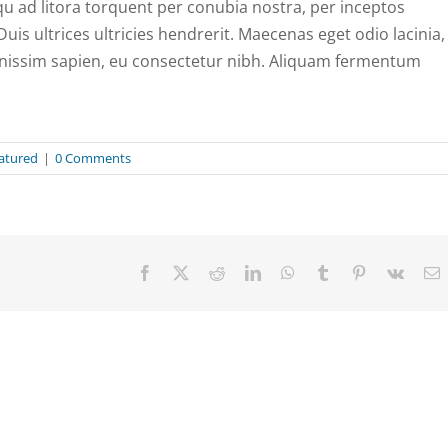
qu ad litora torquent per conubia nostra, per inceptos
uis ultrices ultricies hendrerit. Maecenas eget odio lacinia,
dignissim sapien, eu consectetur nibh. Aliquam fermentum
atured
|
0 Comments
Facebook
X
Reddit
LinkedIn
WhatsApp
Tumblr
Pinterest
Vk
E