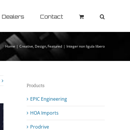
Dealers
Contact
Home
Creative
Design
Featured
Integer non ligula libero
Products
EPIC Engineering
HOA Imports
Prodrive